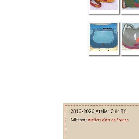
2013-2026 Atelier Cuir RY
Adhérent
Ateliers d’Art de France