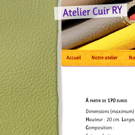
Atelier Cuir RY
Accueil
Notre atelier
No
À partir de 170 euros
Dimensions (maximum) 
H
auteur : 20 cm.
L
argeu
C
omposition :