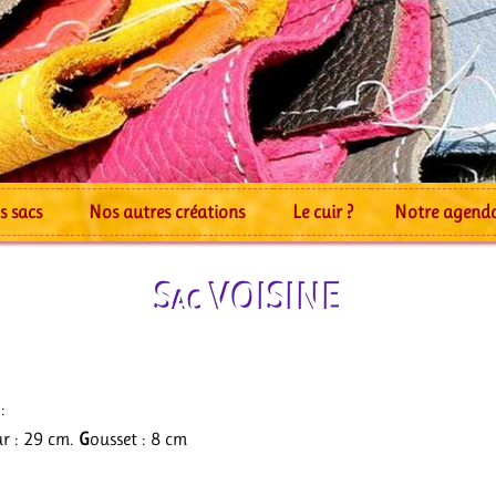
s sacs
Nos autres créations
Le cuir ?
Notre agend
Sac VOISINE
:
r : 29 cm.
G
ousset : 8 cm